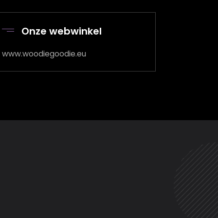
het
volume
Onze webwinkel
te
verhogen
www.woodiegoodie.eu
of
te
verlagen.