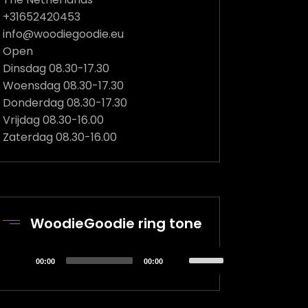
+31652420453
info@woodiegoodie.eu
Open
Dinsdag 08.30-17.30
Woensdag 08.30-17.30
Donderdag 08.30-17.30
Vrijdag 08.30-16.00
Zaterdag 08.30-16.00
WoodieGoodie ring tone
Audiospeler
Gebruik
00:00
00:00
Omhoog/Omlaag
pijltoetsen
om