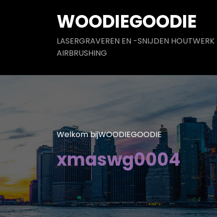
Naar
WOODIEGOODIE
de
inhoud
LASERGRAVEREN EN -SNIJDEN HOUTWERK
springen
AIRBRUSHING
Welkom bijWOODIEGOODIE
xmaswg0004