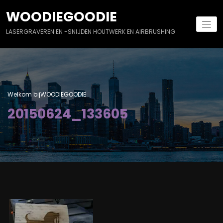
Naar
WOODIEGOODIE
de
inhoud
LASERGRAVEREN EN -SNIJDEN HOUTWERK EN AIRBRUSHING
springen
Welkom bijWOODIEGOODIE
20150624_133605