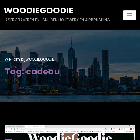
Naar
WOODIEGOODIE
de
inhoud
LASERGRAVEREN EN -SNIJDEN HOUTWERK EN AIRBRUSHING
springen
Welkom bijWOODIEGOODIE
Tag: cadeau