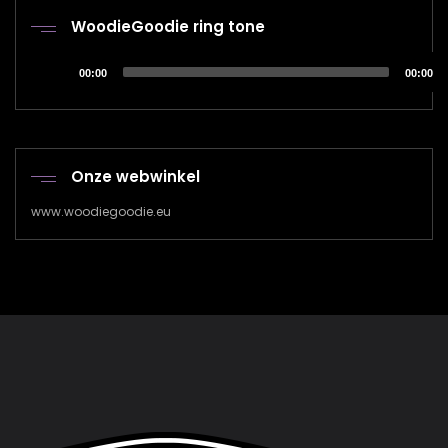
WoodieGoodie ring tone
Audiospeler
00:00
00:00
Onze webwinkel
www.woodiegoodie.eu