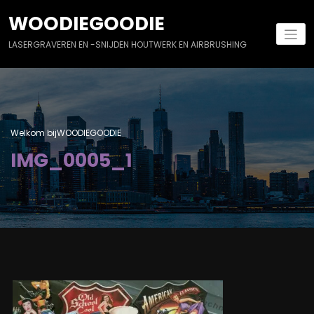
Naar
WOODIEGOODIE
de
inhoud
LASERGRAVEREN EN -SNIJDEN HOUTWERK EN AIRBRUSHING
springen
Welkom bijWOODIEGOODIE
IMG_0005_1